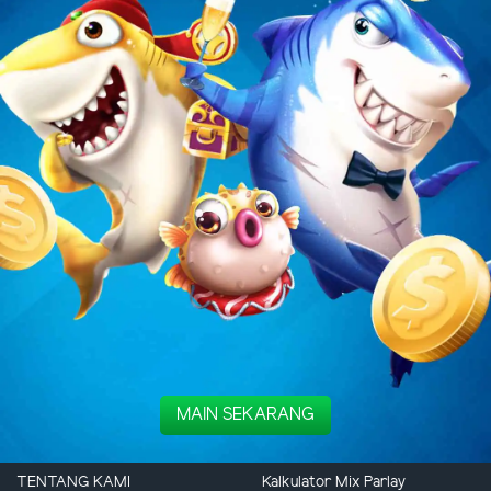
MAIN SEKARANG
TENTANG KAMI
Kalkulator Mix Parlay